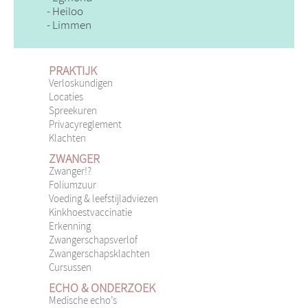
- Heiloo
- Limmen
PRAKTIJK
Verloskundigen
Locaties
Spreekuren
Privacyreglement
Klachten
ZWANGER
Zwanger!?
Foliumzuur
Voeding & leefstijladviezen
Kinkhoestvaccinatie
Erkenning
Zwangerschapsverlof
Zwangerschapsklachten
Cursussen
ECHO & ONDERZOEK
Medische echo’s