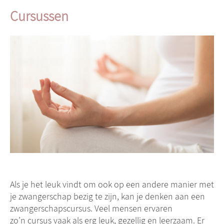
ECHO & ONDERZOEK
Cursussen
BEVALLING
KRAAMTIJD EN DAARNA
AANMELDEN
Als je het leuk vindt om ook op een andere manier met
je zwangerschap bezig te zijn, kan je denken aan een
zwangerschapscursus. Veel mensen ervaren
zo’n cursus vaak als erg leuk, gezellig en leerzaam. Er